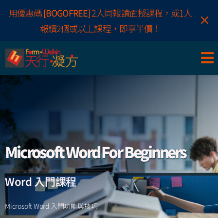
Skip
用優惠碼
[BOGOFREE]
2人同報讀面授課程，或1人
×
to
報讀2個或以上課程，即享半價！
content
Microsoft Word For Beginners
Word 入門課程
Microsoft Word 入門功能與技巧