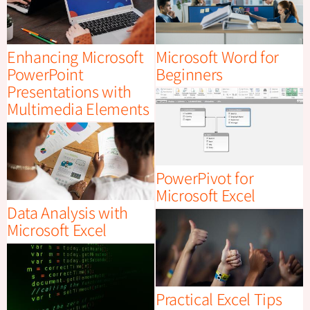
Enhancing Microsoft
Microsoft Word for
PowerPoint
Beginners
Presentations with
Multimedia Elements
PowerPivot for
Microsoft Excel
Data Analysis with
Microsoft Excel
Practical Excel Tips