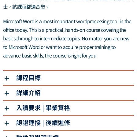
士，該課程都適合您。
Microsoft Word is a most important wordprocessing tool in the
office today. This is a practical, hands-on course covering the
basics through to intermediate topics. No matter you are new
to Microsoft Word or want to acquire proper training to
advance basic skills, the course is right for you.
課程目標
詳細介紹
入讀要求 | 畢業資格
認證連接 | 後續進修