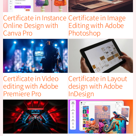
Certificate in Instance
Certificate in Image
Online Design with
Editing with Adobe
Canva Pro
Photoshop
Certificate in Video
Certificate in Layout
editing with Adobe
design with Adobe
Premiere Pro
InDesign