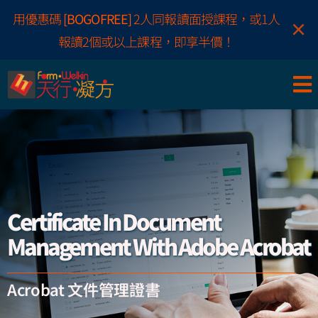
Skip
用優惠碼
[BOGOFREE]
2人同報讀面授課程，或1人
×
to
報讀2個或以上課程，即享半價！
content
Certificate In Document
Management With Adobe Acrobat
Acrobat 文件管理證書