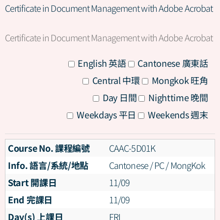
Certificate in Document Management with Adobe Acrobat
Certificate in Document Management with Adobe Acrobat
All
English 英語
Cantonese 廣東話
All
Central 中環
Mongkok 旺角
All
Day 日間
Nighttime 晚間
All
Weekdays 平日
Weekends 週末
Course No. 課程編號
CAAC-5D01K
Info. 語言/系統/地點
Cantonese / PC / MongKok
Start 開課日
11/09
End 完課日
11/09
Day(s) 上課日
FRI