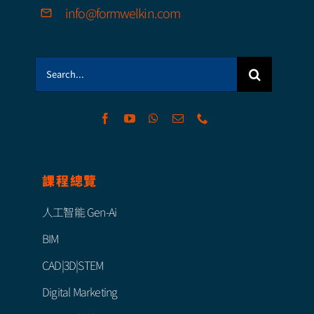
info@formwelkin.com
Search
for:
課程總覽
人工智能 Gen-Ai
BIM
CAD|3D|STEM
Digital Marketing