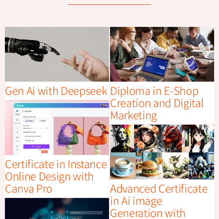
Gen Ai with Deepseek
Diploma in E-Shop
Creation and Digital
Marketing
Certificate in Instance
Online Design with
Canva Pro
Advanced Certificate
in Ai image
Generation with