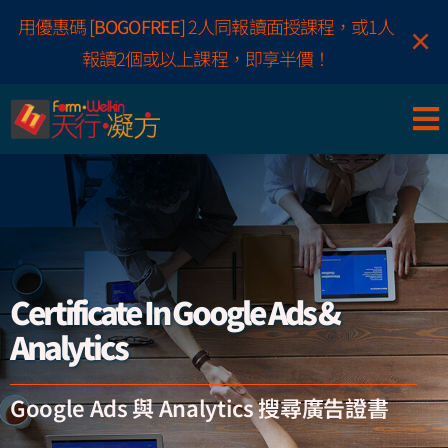
Skip
用優惠碼
[BOGOFREE]
2人同報讀面授課程，或1人
×
to
報讀2個或以上課程，即享半價！
content
Certificate In Google Ads &
Analytics
Google Ads 與 Analytics 搜尋廣告證書