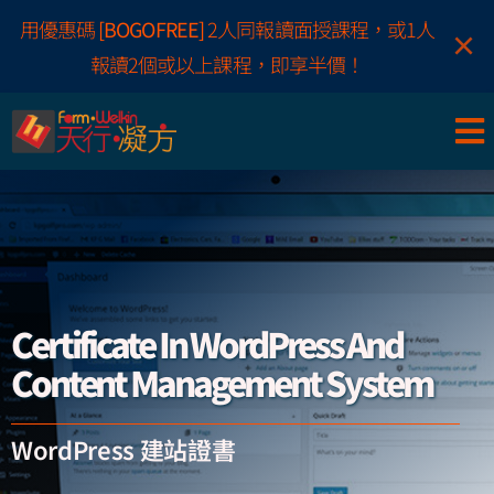
Skip
用優惠碼
[BOGOFREE]
2人同報讀面授課程，或1人
×
to
報讀2個或以上課程，即享半價！
content
Certificate In WordPress And
Content Management System
WordPress 建站證書