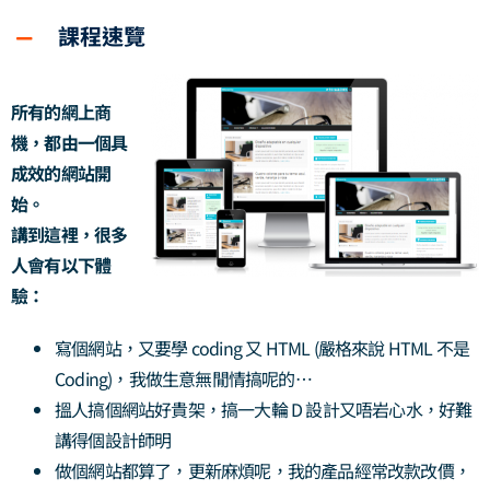
課程速覽
所有的網上商
機，都由一個具
成效的網站開
始。
講到這裡，很多
人會有以下體
驗：
寫個網站，又要學 coding 又 HTML (嚴格來說 HTML 不是
Coding)，我做生意無閒情搞呢的…
搵人搞個網站好貴架，搞一大輪 D 設計又唔岩心水，好難
講得個設計師明
做個網站都算了，更新麻煩呢，我的產品經常改款改價，