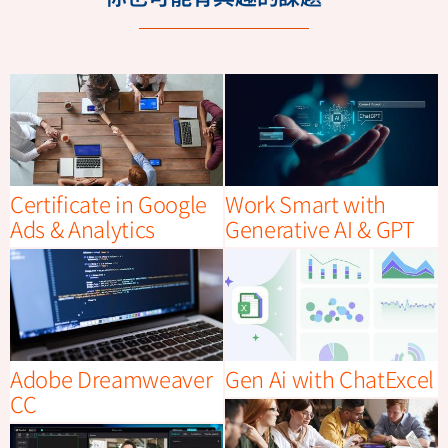
Certificate in Google
Work Smart with
Ads & Analytics
Generative AI & GPT
Adobe Dreamweaver
Gen Ai with ChatExcel
CC