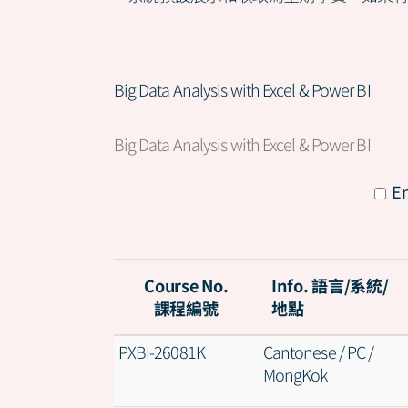
Big Data Analysis with Excel & Power BI
Big Data Analysis with Excel & Power BI
All
En
Course No.
Info. 語言/系統/
課程編號
地點
PXBI-26081K
Cantonese / PC /
MongKok