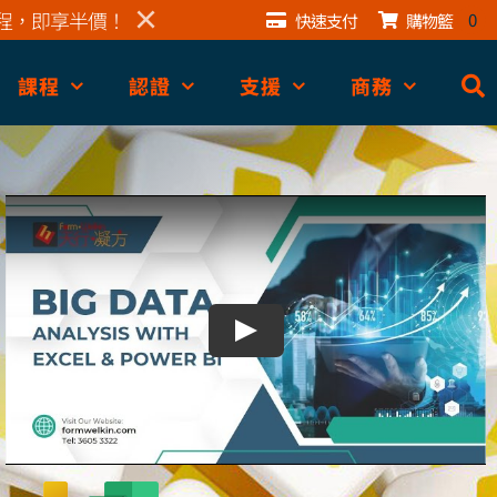
×
程，即享半價！
0
快速支付
購物籃
課程
認證
支援
商務