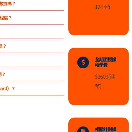
析數據嗎？
12小時
麼程度？
用途？
全期面授課
程學費
不同？
$3600(港
幣)
ard）？
相關計劃課