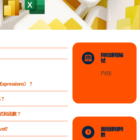
院校課程編
號
PXBI
 Expressions）？
嗎？
公式和函數？
面授課程時
ot?
數