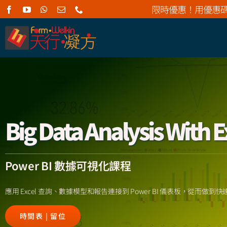
Skip
限時優惠！用優惠
to
content
Big Data Analysis With E
Power BI 數據可視化課程
應用 Excel 查詢、數據模型和報告連接到 Power BI 儀表板，從而做到
時間表 | 留位