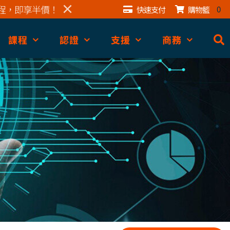
×
程，即享半價！
0
快速支付
購物籃
課程
認證
支援
商務