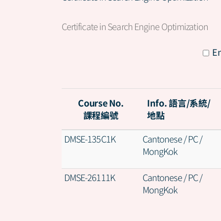
Certificate in Search Engine Optimization
All
En
Course No.
Info. 語言/系統/
課程編號
地點
DMSE-135C1K
Cantonese / PC /
MongKok
DMSE-26111K
Cantonese / PC /
MongKok