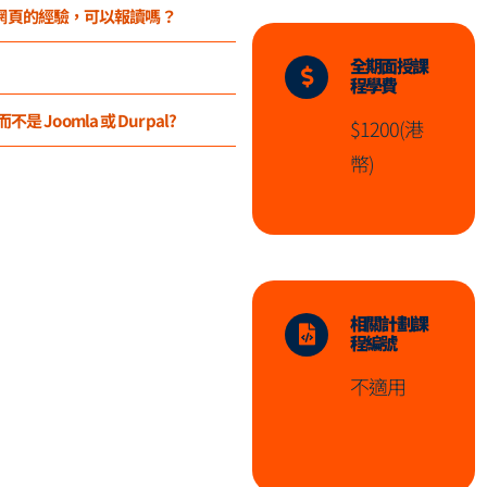
網頁的經驗，可以報讀嗎？
全期面授課
程學費
是 Joomla 或 Durpal?
$1200(港
幣)
相關計劃課
程編號
不適用