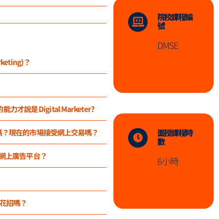
院校課程編
號
DMSE
keting)？
是 Digital Marketer?
面授課程時
款困難嗎？現在的市場接受網上交易嗎？
數
你的網上廣告平台？
6小時
的花招嗎？