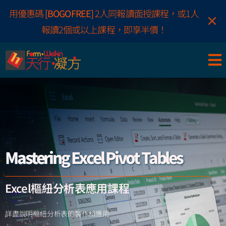
Skip
用優惠碼
[BOGOFREE]
2人同報讀面授課程，或1人
×
to
報讀2個或以上課程，即享半價！
content
Mastering Excel Pivot Tables
Excel樞紐分析表應用課程
詳盡說明樞紐分析表的製作和應用