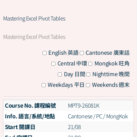
Mastering Excel Pivot Tables
Mastering Excel Pivot Tables
All
English 英語
Cantonese 廣東話
All
Central 中環
Mongkok 旺角
All
Day 日間
Nighttime 晚間
All
Weekdays 平日
Weekends 週末
Course No. 課程編號
MPT9-26081K
Info. 語言/系統/地點
Cantonese / PC / MongKok
Start 開課日
21/08