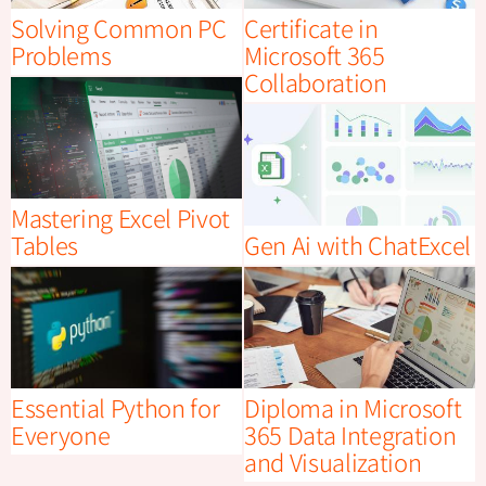
Solving Common PC
Certificate in
Problems
Microsoft 365
Collaboration
Mastering Excel Pivot
Gen Ai with ChatExcel
Tables
Essential Python for
Diploma in Microsoft
Everyone
365 Data Integration
and Visualization