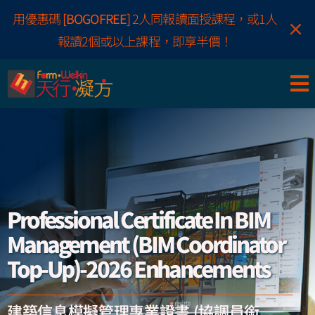
Skip
用優惠碼
[BOGOFREE]
2人同報讀面授課程，或1人
×
to
報讀2個或以上課程，即享半價！
content
Professional Certificate In BIM
Management (BIM Coordinator
Top-Up)-2026 Enhancements
建築信息模擬管理專業證書 (協調員銜