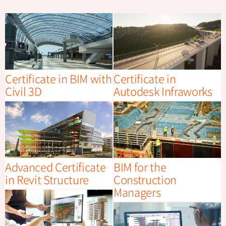
Certificate in BIM with
Certificate in
Civil 3D
Autodesk Infraworks
Advanced Certificate
BIM for the
in Revit Structure
Construction
Managers