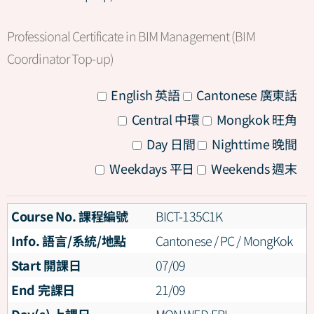
Professional Certificate in BIM Management (BIM
Coordinator Top-up)
All
English 英語
Cantonese 廣東話
All
Central 中環
Mongkok 旺角
All
Day 日間
Nighttime 晚間
All
Weekdays 平日
Weekends 週末
Course No. 課程編號
BICT-135C1K
Info. 語言/系統/地點
Cantonese / PC / MongKok
Start 開課日
07/09
End 完課日
21/09
Day(s) 上課日
MON,WED,FRI